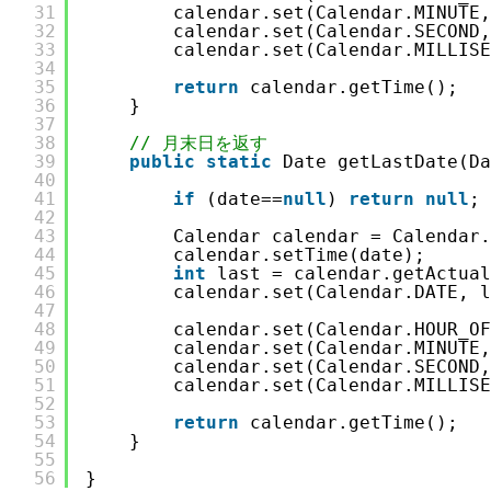
31
calendar.set(Calendar.MINUTE,
32
calendar.set(Calendar.SECOND,
33
calendar.set(Calendar.MILLISE
34
35
return
calendar.getTime();
36
}
37
38
// 月末日を返す
39
public
static
Date getLastDate(Da
40
41
if
(date==
null
) 
return
null
;
42
43
Calendar calendar = Calendar.
44
calendar.setTime(date);
45
int
last = calendar.getActual
46
calendar.set(Calendar.DATE, l
47
48
calendar.set(Calendar.HOUR_OF
49
calendar.set(Calendar.MINUTE,
50
calendar.set(Calendar.SECOND,
51
calendar.set(Calendar.MILLISE
52
53
return
calendar.getTime();
54
}
55
56
}