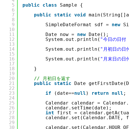
4
5
public
class
Sample {
6
7
public
static
void
main(String[]a
8
9
SimpleDateFormat sdf = 
new
Si
10
11
Date now = 
new
Date();
12
System.out.println(
"今日の日付 
13
14
System.out.println(
"月初日の日付
15
16
System.out.println(
"月末日の日付
17
18
}
19
20
// 月初日を返す
21
public
static
Date getFirstDate(D
22
23
if
(date==
null
) 
return
null
;
24
25
Calendar calendar = Calendar.
26
calendar.setTime(date);
27
int
first = calendar.getActua
28
calendar.set(Calendar.DATE, f
29
30
calendar.set(Calendar.HOUR_OF