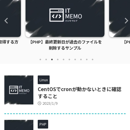
取得する方
【PHP】最終更新日が過去のファイルを
【P
削除するサンプル
Linux
CentOSでcronが動かないときに確認
すること
2023/1/9
PHP