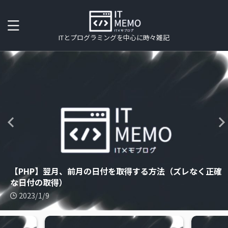
ITとプログラミングを中心に時々雑記
【SpringMVC】エラー対処「No qualifying bean of
【PHP】翌月、前月の日付を取得する方法（ズレなく正確
ACCESS2016で文字数が255文字以上のデータをインポー
type」や「expected at least 1 bean which … for
【PHP】CSV読み込みでメモリ不足にならないコツ（パフ
Chromeリモートデスクトップを使ってPC間でファイル
CentOSでcronが動かないときに確認すること
な日付の取得）
【PHP】最終更新日が過去のファイルを削除するサンプル
【PHP】処理時間の計測方法
トする方法
【Apache】Apache2.2と2.4の設定の違い
this dependency」
ォーマンスチューニング）
【Java】月初日と月末日の求め方
の転送をする方法
2023/1/9
2023/1/9
2023/1/9
2023/1/9
2023/1/9
2023/1/9
2023/1/9
2022/11/13
2022/11/13
2022/11/13