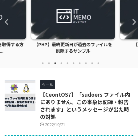
取得する方
【PHP】最終更新日が過去のファイルを
【P
削除するサンプル
ツール
【CeontOS7】「sudoers ファイル内
にありません。この事象は記録・報告
されます」というメッセージが出た時
の対処
2022/10/21