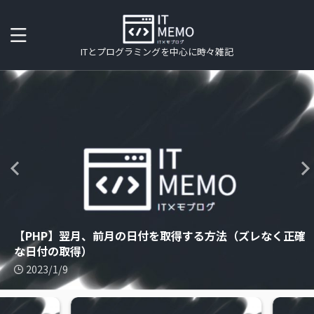
ITとプログラミングを中心に時々雑記
【SpringMVC】エラー対処「No qualifying bean of
【PHP】翌月、前月の日付を取得する方法（ズレなく正確
ACCESS2016で文字数が255文字以上のデータをインポー
type」や「expected at least 1 bean which … for
【PHP】CSV読み込みでメモリ不足にならないコツ（パフ
Chromeリモートデスクトップを使ってPC間でファイル
CentOSでcronが動かないときに確認すること
な日付の取得）
【PHP】最終更新日が過去のファイルを削除するサンプル
【PHP】処理時間の計測方法
トする方法
【Apache】Apache2.2と2.4の設定の違い
this dependency」
ォーマンスチューニング）
【Java】月初日と月末日の求め方
の転送をする方法
2023/1/9
2023/1/9
2023/1/9
2023/1/9
2023/1/9
2023/1/9
2023/1/9
2022/11/13
2022/11/13
2022/11/13