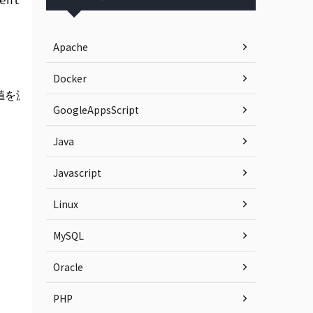
ent.getElementById(
"chl_age"
).value;
Apache
Docker
を渡す</a></p>
GoogleAppsScript
Java
Javascript
Linux
MySQL
Oracle
PHP