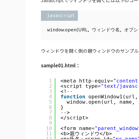
Javascriptでウィンドウを開くには以下の
 javascript
.
open
(
URL
,
,
window
 ウィンドウ名
 オプシ
ウィンドウを開く側の親ウィンドウのサンプル
sample01.html：
1
<meta http-equiv=
"content
2
<script type=
"text/javasc
3
<!--
4
function
openWindow1(url,
5
window.open(url, name, 
6
}
7
-->
8
</script>
9
10
<form name=
"parent_window
11
<b>親ウィンドウ</b>
12
<p>氏名：<span id=
"pr_name