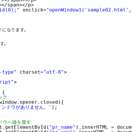
></span></p>
id(0);"
onclick=
"openWindow1('sample02.html',
ドになります。
す。
-type"
charset=
"utf-8"
>
ript"
>
 {
ック
window.opener.closed){
ィンドウがありません。'
);
ドウへ値を渡す
t.getElementById(
"pr_name"
).innerHTML = docum