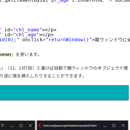
t.getElementById(
"pr_age"
).innerHTML  = docum
"
id=
"chl_name"
></p>
"
id=
"chl_age"
></p>
id(0);"
onclick=
"returnWindow()"
>親ウィンドウに値
pener
」を使います。
cument」（12、13行目）と書けば自動で親ウィンドウのオブジェクト情
り逆に値を挿入したりすることができます。