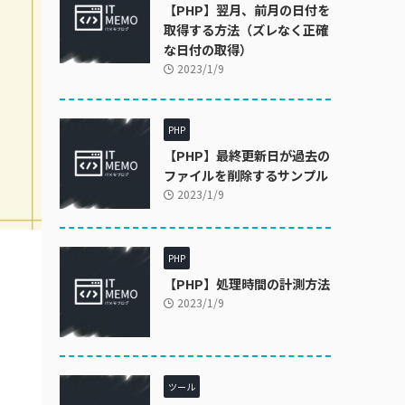
【PHP】翌月、前月の日付を
取得する方法（ズレなく正確
な日付の取得）
2023/1/9
PHP
【PHP】最終更新日が過去の
ファイルを削除するサンプル
2023/1/9
PHP
【PHP】処理時間の計測方法
2023/1/9
ツール