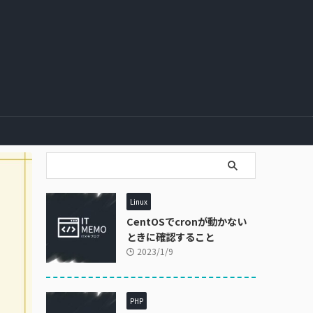
Linux
CentOSでcronが動かない
ときに確認すること
2023/1/9
PHP