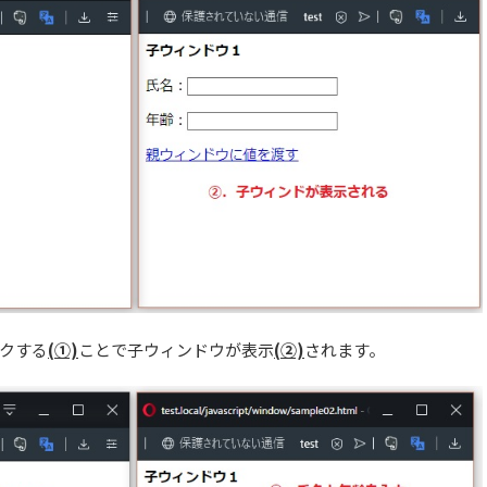
クする
(①)
ことで子ウィンドウが表示
(②)
されます。