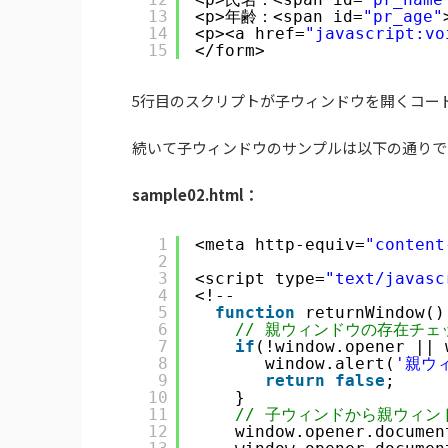
13
<p>年齢：<span id=
"pr_age"
14
<p><a href=
"javascript:vo
15
</form>
5行目のスクリプトが子ウィンドウを開くコー
続いて子ウィンドウのサンプルは以下の通りで
sample02.html：
1
<meta http-equiv=
"content
2
3
<script type=
"text/javasc
4
<!--
5
function
returnWindow()
6
// 親ウィンドウの存在チェ
7
if
(!window.opener || 
8
window.alert(
'親ウ
9
return
false
;
10
}
11
// 子ウィンドから親ウィン
12
window.opener.documen