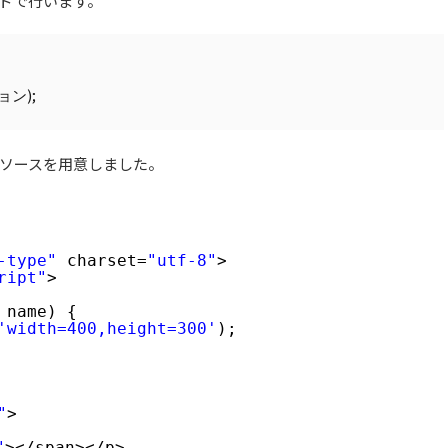
コードで行います。
)
;
ョン
ソースを用意しました。
-type"
charset=
"utf-8"
>
ript"
>
 name) {
'width=400,height=300'
);
"
>
"
></span></p>