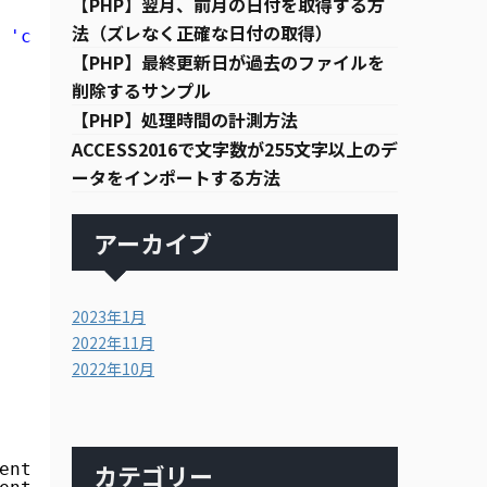
【PHP】翌月、前月の日付を取得する方
法（ズレなく正確な日付の取得）
 'child_window1')"
>子ウィンドウ１を開く</a></p>
【PHP】最終更新日が過去のファイルを
削除するサンプル
【PHP】処理時間の計測方法
ACCESS2016で文字数が255文字以上のデ
ータをインポートする方法
アーカイブ
2023年1月
2022年11月
2022年10月
カテゴリー
ent.getElementById(
"chl_name"
).value;