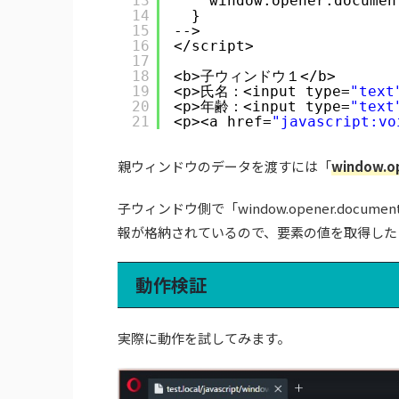
13
window.opener.documen
14
}
15
-->
16
</script>
17
18
<b>子ウィンドウ１</b>
19
<p>氏名：<input type=
"text
20
<p>年齢：<input type=
"text
21
<p><a href=
"javascript:vo
親ウィンドウのデータを渡すには「
window.o
子ウィンドウ側で「window.opener.do
報が格納されているので、要素の値を取得した
動作検証
実際に動作を試してみます。