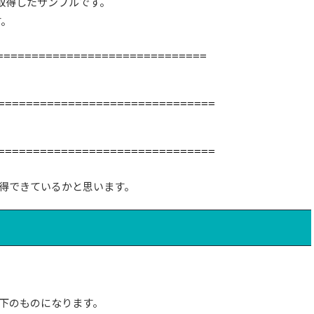
を取得したサンプルです。
す。
=============================
===============================
===============================
得できているかと思います。
下のものになります。