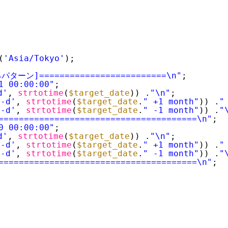
(
'Asia/Tokyo'
);
ン]=========================\n"
;
1 00:00:00"
;
d'
, 
strtotime
(
$target_date
)) .
"\n"
;
m-d'
, 
strtotime
(
$target_date
.
" +1 month"
)) .
"
m-d'
, 
strtotime
(
$target_date
.
" -1 month"
)) .
"
=======================================\n"
;
0 00:00:00"
;
d'
, 
strtotime
(
$target_date
)) .
"\n"
;
m-d'
, 
strtotime
(
$target_date
.
" +1 month"
)) .
"
m-d'
, 
strtotime
(
$target_date
.
" -1 month"
)) .
"
=======================================\n"
;