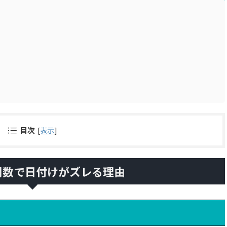
目次
[
表示
]
ime関数で日付けがズレる理由