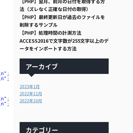
【PHP】翌月、前月の日付を取得する方
法（ズレなく正確な日付の取得）
【PHP】最終更新日が過去のファイルを
削除するサンプル
【PHP】処理時間の計測方法
ACCESS2016で文字数が255文字以上のデ
ータをインポートする方法
アーカイブ
\n"
;
\n"
;
2023年1月
2022年11月
\n"
;
2022年10月
\n"
;
カテゴリー