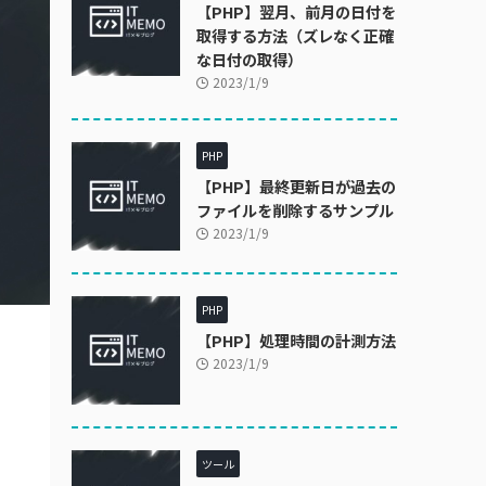
【PHP】翌月、前月の日付を
取得する方法（ズレなく正確
な日付の取得）
2023/1/9
PHP
【PHP】最終更新日が過去の
ファイルを削除するサンプル
2023/1/9
PHP
【PHP】処理時間の計測方法
2023/1/9
ツール