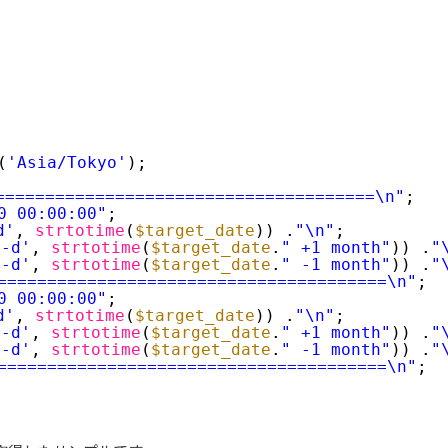
(
'Asia/Tokyo'
);
=====================================\n"
;
0 00:00:00"
;
d'
, 
strtotime
(
$target_date
)) .
"\n"
;
m-d'
, 
strtotime
(
$target_date
.
" +1 month"
)) .
"
m-d'
, 
strtotime
(
$target_date
.
" -1 month"
)) .
"
=======================================\n"
;
0 00:00:00"
;
d'
, 
strtotime
(
$target_date
)) .
"\n"
;
m-d'
, 
strtotime
(
$target_date
.
" +1 month"
)) .
"
m-d'
, 
strtotime
(
$target_date
.
" -1 month"
)) .
"
=======================================\n"
;