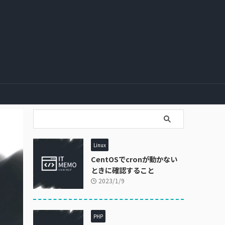
Linux
CentOSでcronが動かない
ときに確認すること
2023/1/9
PHP