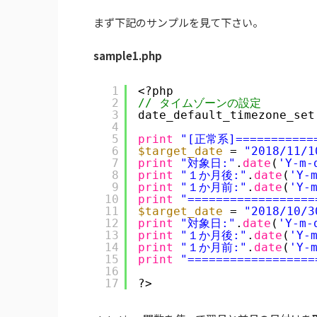
まず下記のサンプルを見て下さい。
sample1.php
1
<?php
2
// タイムゾーンの設定
3
date_default_timezone_set
4
5
print
"[正常系]============
6
$target_date
= 
"2018/11/1
7
print
"対象日:"
.
date
(
'Y-m-
8
print
"１か月後:"
.
date
(
'Y-
9
print
"１か月前:"
.
date
(
'Y-
10
print
"==================
11
$target_date
= 
"2018/10/3
12
print
"対象日:"
.
date
(
'Y-m-
13
print
"１か月後:"
.
date
(
'Y-
14
print
"１か月前:"
.
date
(
'Y-
15
print
"==================
16
17
?>