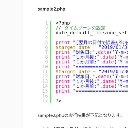
sample2.php
1
<?php
2
// タイムゾーンの設定
3
date_default_timezone_set
4
5
print
"[翌月の日付で誤差が出るパター
6
$target_date
= 
"2019/01/3
7
print
"対象日:"
.
date
(
'Y-m-
8
print
"１か月後:"
.
date
(
'Y-
9
print
"１か月前:"
.
date
(
'Y-
10
print
"==================
11
$target_date
= 
"2019/01/3
12
print
"対象日:"
.
date
(
'Y-m-
13
print
"１か月後:"
.
date
(
'Y-
14
print
"１か月前:"
.
date
(
'Y-
15
print
"==================
16
17
?>
sample2.phpの実行結果が下記となります。