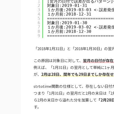
1
[翌月の日付で誤差が出るパターン]====
2
対象日:2019-01-31
3
１か月後:2019-03-03 <-誤差発
4
１か月前:2018-12-31
5
==========================
6
対象日:2019-01-30
7
１か月後:2019-03-02 <-誤差発
8
１か月前:2018-12-30
9
==========================
「2018年1月31日」と「2018年1月30日
この原因は対象日に対して、
翌月の日付が存在
例えば、「1月31日」の翌月として単純に1ヶ月
が、
2月は28日、閏年でも29日までしか存在せ
strtotime関数の仕様として、存在しな
つまり「1月31日」の翌月だと2月の末日は「2
ら2月の末日から溢れた分を加算して
「2月28日
す。