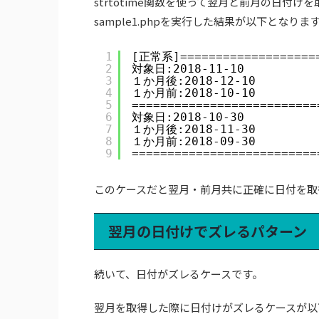
strtotime関数を使って翌月と前月の日付け
sample1.phpを実行した結果が以下となりま
1
[正常系]====================
2
対象日:2018-11-10
3
１か月後:2018-12-10
4
１か月前:2018-10-10
5
==========================
6
対象日:2018-10-30
7
１か月後:2018-11-30
8
１か月前:2018-09-30
9
==========================
このケースだと翌月・前月共に正確に日付を取
翌月の日付けでズレるパターン
続いて、日付がズレるケースです。
翌月を取得した際に日付けがズレるケースが以