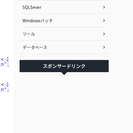
SQLSever
Windowsバッチ
ツール
データベース
 <-誤差発生\n"
;    
\n"
;
スポンサードリンク
 <-誤差発生\n"
;
\n"
;