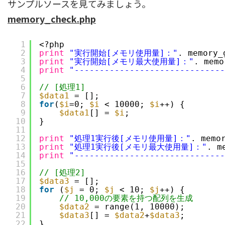
サンプルソースを見てみましょう。
memory_check.php
1
<?php
2
print
"実行開始[メモリ使用量]："
. memory_
3
print
"実行開始[メモリ最大使用量]："
. memo
4
print
"-----------------------------
5
6
// [処理1]
7
$data1
= [];
8
for
(
$i
=0; 
$i
< 10000; 
$i
++) {
9
$data1
[] = 
$i
;
10
}
11
12
print
"処理1実行後[メモリ使用量]："
. memo
13
print
"処理1実行後[メモリ最大使用量]："
. m
14
print
"-----------------------------
15
16
// [処理2]
17
$data3
= [];
18
for
(
$j
= 0; 
$j
< 10; 
$j
++) {
19
// 10,000の要素を持つ配列を生成
20
$data2
= range(1, 10000);
21
$data3
[] = 
$data2
+
$data3
;
22
}