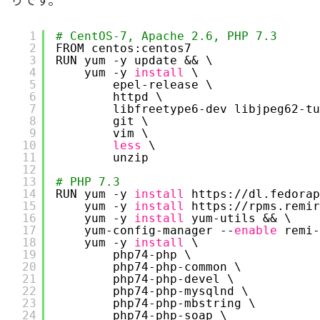
1
# CentOS-7, Apache 2.6, PHP 7.3
2
FROM centos:centos7
3
RUN yum -y update && \
4
yum -y 
install
\
5
epel-release \
6
httpd \
7
libfreetype6-dev libjpeg62-tu
8
git \
9
vim \
10
less
\
11
unzip
12
13
# PHP 7.3
14
RUN yum -y 
install
https:
//dl
.fedorap
15
yum -y 
install
https:
//rpms
.remir
16
yum -y 
install
yum-utils && \
17
yum-config-manager --
enable
remi-
18
yum -y 
install
\
19
php74-php \
20
php74-php-common \
21
php74-php-devel \
22
php74-php-mysqlnd \
23
php74-php-mbstring \
24
php74-php-soap \