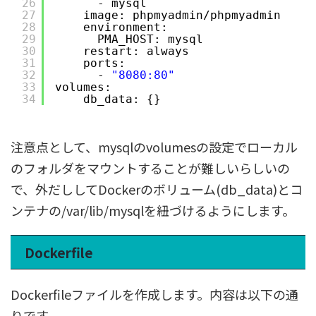
26
- mysql
27
image: phpmyadmin
/phpmyadmin
28
environment:
29
PMA_HOST: mysql
30
restart: always
31
ports:
32
- 
"8080:80"
33
volumes:
34
db_data: {}
注意点として、mysqlのvolumesの設定でローカル
のフォルダをマウントすることが難しいらしいの
で、外だししてDockerのボリューム(db_data)とコ
ンテナの/var/lib/mysqlを紐づけるようにします。
Dockerfile
Dockerfileファイルを作成します。内容は以下の通
りです。