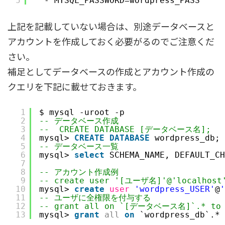
5
- MYSQL_PASSWORD=wordpress_PASS
上記を記載していない場合は、別途データベースと
アカウントを作成しておく必要がるのでご注意くだ
さい。
補足としてデータベースの作成とアカウント作成の
クエリを下記に載せておきます。
1
$ mysql -uroot -p
2
-- データベース作成
3
--  CREATE DATABASE [データベース名]; 
4
mysql> 
CREATE
DATABASE
wordpress_db;
5
-- データベース一覧
6
mysql> 
select
SCHEMA_NAME, DEFAULT_CH
7
8
-- アカウント作成例
9
-- create user '[ユーザ名]'@'localhost
10
mysql> 
create
user
'wordpress_USER'
@
'
11
-- ユーザに全権限を付与する 
12
-- grant all on `[データベース名]`.* to 
13
mysql> 
grant
all
on
`wordpress_db`.* 