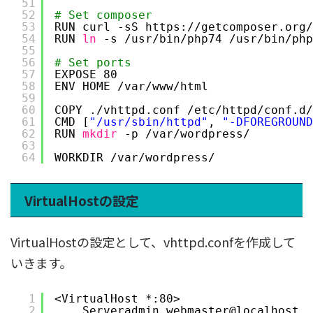
51
52
# Set composer
53
RUN curl -sS https:
//getcomposer
.org
/
54
RUN 
ln
-s 
/usr/bin/php74
/usr/bin/php
55
56
# Set ports
57
EXPOSE 80
58
ENV HOME 
/var/www/html
59
60
COPY .
/vhttpd
.conf 
/etc/httpd/conf
.d
/
61
CMD [
"/usr/sbin/httpd"
, 
"-DFOREGROUND
62
RUN 
mkdir
-p 
/var/wordpress/
63
64
WORKDIR 
/var/wordpress/
VirtualHostの設定
VirtualHostの設定として、vhttpd.confを作成して
いきます。
1
<VirtualHost *:80>
2
Serveradmin webmaster@localhost