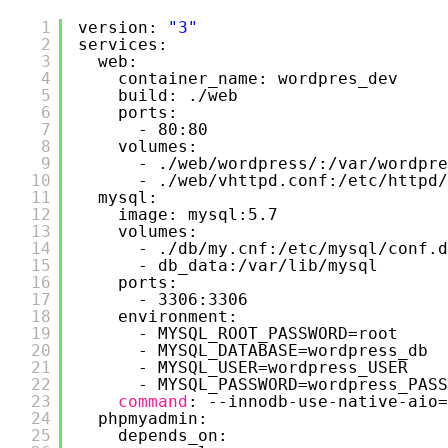
1
version: 
"3"
2
services:
3
web:
4
container_name: wordpres_dev
5
build: .
/web
6
ports:
7
- 80:80
8
volumes:
9
- .
/web/wordpress/
:
/var/wordpre
10
- .
/web/vhttpd
.conf:
/etc/httpd/
11
mysql:
12
image: mysql:5.7
13
volumes:
14
- .
/db/my
.cnf:
/etc/mysql/conf
.d
15
- db_data:
/var/lib/mysql
16
ports:
17
- 3306:3306
18
environment:
19
- MYSQL_ROOT_PASSWORD=root
20
- MYSQL_DATABASE=wordpress_db
21
- MYSQL_USER=wordpress_USER
22
- MYSQL_PASSWORD=wordpress_PASS
23
command
: --innodb-use-native-aio=
24
phpmyadmin:
25
depends_on: