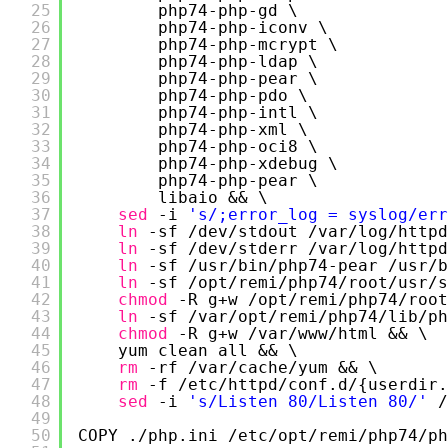
25
php74-php-gd \
26
php74-php-iconv \
27
php74-php-mcrypt \
28
php74-php-ldap \
29
php74-php-pear \
30
php74-php-pdo \
31
php74-php-intl \
32
php74-php-xml \
33
php74-php-oci8 \
34
php74-php-xdebug \
35
php74-php-pear \
36
libaio && \
37
sed
-i 
's/;error_log = syslog/err
38
ln
-sf 
/dev/stdout
/var/log/httpd
39
ln
-sf 
/dev/stderr
/var/log/httpd
40
ln
-sf 
/usr/bin/php74-pear
/usr/b
41
ln
-sf 
/opt/remi/php74/root/usr/s
42
chmod
-R g+w 
/opt/remi/php74/root
43
ln
-sf 
/var/opt/remi/php74/lib/ph
44
chmod
-R g+w 
/var/www/html
&& \
45
yum clean all && \
46
rm
-rf 
/var/cache/yum
&& \
47
rm
-f 
/etc/httpd/conf
.d/{userdir.
48
sed
-i 
's/Listen 80/Listen 80/'
/
49
50
COPY .
/php
.ini 
/etc/opt/remi/php74/ph