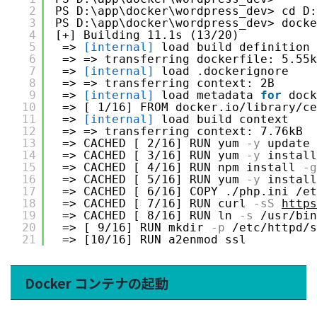
2
PS D:\app\docker\wordpress_dev> cd D:
3
PS D:\app\docker\wordpress_dev> docke
4
[+] Building 11.1s (13/20) 
5
=> 
[internal]
load build definition 
6
=> => transferring dockerfile: 5.55k
7
=> 
[internal]
load .dockerignore    
8
=> => transferring context: 2B      
9
=> 
[internal]
load metadata 
for
dock
10
=> [ 1/16] FROM docker.io/library/ce
11
=> 
[internal]
load build context    
12
=> => transferring context: 7.76kB  
13
=> CACHED [ 2/16] RUN yum
-y
update 
14
=> CACHED [ 3/16] RUN yum
-y
install
15
=> CACHED [ 4/16] RUN npm install
-g
16
=> CACHED [ 5/16] RUN yum
-y
install
17
=> CACHED [ 6/16] COPY ./php.ini /et
18
=> CACHED [ 7/16] RUN curl
-sS
https
19
=> CACHED [ 8/16] RUN ln
-s
/usr/bin
20
=> [ 9/16] RUN mkdir
-p
/etc/httpd/s
21
=> [10/16] RUN a2enmod ssl
Docker コンテナの起動