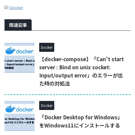
-
Docker
関連記事
Docker
【docker-compose】「Can't start
server : Bind on unix socket:
Input/output error」のエラーが出
た時の対処法
Docker
「Docker Desktop for Windows」
をWindows11にインストールする