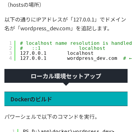
（hostsの場所）
以下の通りにIPアドレスが「127.0.0.1」でドメイン
名が「wordpress_dev.com」を追記します。
1
# localhost name resolution is handled
2
#   ::1             localhost
3
127.0.0.1       localhost
4
127.0.0.1       wordpress_dev.com  
# 
ローカル環境セットアップ
Dockerのビルド
パワーシェルで以下のコマンドを実行。
1
PS D:\app\docker\wordpress_dev> 