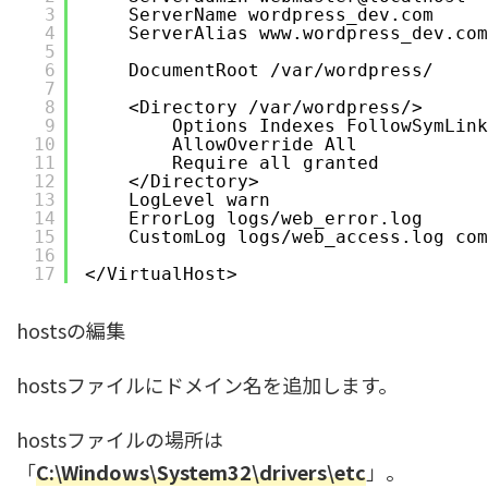
3
ServerName wordpress_dev.com
4
ServerAlias www.wordpress_dev.com
5
6
DocumentRoot 
/var/wordpress/
7
8
<Directory 
/var/wordpress/
>
9
Options Indexes FollowSymLink
10
AllowOverride All
11
Require all granted
12
<
/Directory
>
13
LogLevel warn
14
ErrorLog logs
/web_error
.log
15
CustomLog logs
/web_access
.log com
16
17
<
/VirtualHost
>
hostsの編集
hostsファイルにドメイン名を追加します。
hostsファイルの場所は
「
C:\Windows\System32\drivers\etc
」。