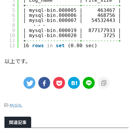
3
| Log_name         | File_size  |
4
+
------------------+------------+
5
| mysql-bin.000005 |     463467 |
6
| mysql-bin.000006 |     468756 |
7
| mysql-bin.000007 |   54532443 |
8
・・・
9
| mysql-bin.000019 |  877177933 |
10
| mysql-bin.000020 |       3725 |
11
+
------------------+------------+
12
16 
rows
in
set
(0.00 sec)
以上です。
-
MySQL
関連記事