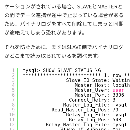
ケーションがされている場合、SLAVEとMASTERと
の間でデータ連携が途中で止まっている場合がある
ため、バイナリログをすべて削除してしまうと同期
が途絶えてしまう恐れがあります。
それを防ぐために、まずはSLAVE側でバイナリログ
がどこまで読み取られているを調べます。
1
mysql> SHOW SLAVE STATUS \G
2
*************************** 1. row **
3
Slave_IO_State: Waitin
4
Master_Host: localh
5
Master_User: 
user
6
Master_Port: 3306
7
Connect_Retry: 3
8
Master_Log_File: mysql-
9
Read_Master_Log_Pos: 79
10
Relay_Log_File: mysql-
11
Relay_Log_Pos: 548
12
Relay_Master_Log_File: mysql-
13
Slave_IO_Running: Yes