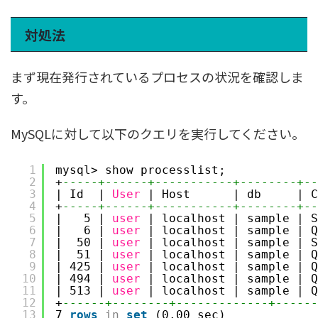
対処法
まず現在発行されているプロセスの状況を確認しま
す。
MySQLに対して以下のクエリを実行してください。
1
mysql> show processlist;
2
+
-----+------+-----------+--------+--
3
| Id  | 
User
| Host      | db     | C
4
+
-----+------+-----------+--------+--
5
|   5 | 
user
| localhost | sample | S
6
|   6 | 
user
| localhost | sample | Q
7
|  50 | 
user
| localhost | sample | S
8
|  51 | 
user
| localhost | sample | Q
9
| 425 | 
user
| localhost | sample | Q
10
| 494 | 
user
| localhost | sample | Q
11
| 513 | 
user
| localhost | sample | Q
12
+
------+--------+-------------+------
13
7 
rows
in
set
(0.00 sec)