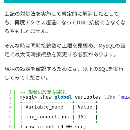
上記の対処法を実施して暫定的に解消したとして
も、再度アクセス超過になってDBに接続できなくな
るやもしれません。
そんな時は同時接続数の上限を見極め、MySQLの設
定で最大同時接続数を変更する必要があります。
現状の設定を確認するためには、以下のSQLを実行
してみてください。
1
-- 現状の設定を確認
2
mysql> show 
global
variables 
like
'max
3
+
-----------------+-------+
4
| Variable_name   | Value |
5
+
-----------------+-------+
6
| max_connections | 151   |
7
+
-----------------+-------+
8
1 row 
in
set
(0.00 sec)