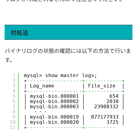
対処法
バイナリログの状態の確認には以下の方法で行いま
す。
1
mysql> show master logs;
2
+
------------------+------------+
3
| Log_name         | File_size  |
4
+
------------------+------------+
5
| mysql-bin.000001 |        654 |
6
| mysql-bin.000002 |       2030 |
7
| mysql-bin.000003 |   23908332 |
8
・・・
9
| mysql-bin.000019 |  877177933 |
10
| mysql-bin.000020 |       3725 |
11
+
------------------+----------