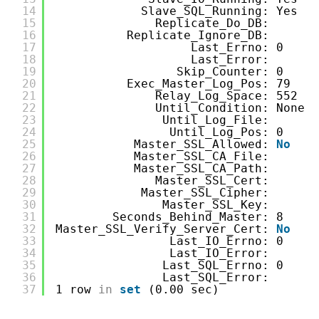
14
Slave_SQL_Running: Yes
15
Replicate_Do_DB:
16
Replicate_Ignore_DB:
17
Last_Errno: 0
18
Last_Error:
19
Skip_Counter: 0
20
Exec_Master_Log_Pos: 79
21
Relay_Log_Space: 552
22
Until_Condition: None
23
Until_Log_File:
24
Until_Log_Pos: 0
25
Master_SSL_Allowed: 
No
26
Master_SSL_CA_File:
27
Master_SSL_CA_Path:
28
Master_SSL_Cert:
29
Master_SSL_Cipher:
30
Master_SSL_Key:
31
Seconds_Behind_Master: 8
32
Master_SSL_Verify_Server_Cert: 
No
33
Last_IO_Errno: 0
34
Last_IO_Error:
35
Last_SQL_Errno: 0
36
Last_SQL_Error:
37
1 row 
in
set
(0.00 sec)