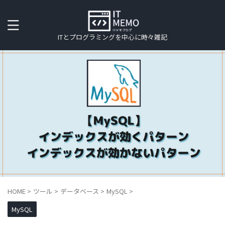
ITとプログラミングを中心に時々雑記
HOME
>
ツール
>
データベース
>
MySQL
>
MySQL