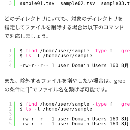
3
sample01.tsv  sample02.tsv  sample03.t
どのディレクトリにいても、対象のディレクトリを
指定してファイルを削除する場合は以下のコマンド
で対応しましょう。
1
$ 
find
/home/user/sample
-
type
f | 
gre
2
$ 
ls
-l 
/home/user/sample
3
4
-rw-r--r-- 1 user Domain Users 160 8月
また、除外するファイルを増やしたい場合は、grep
の条件に”|”でファイル名を繋げば可能です。
1
$ 
find
/home/user/sample
-
type
f | 
gre
2
$ 
ls
-l 
/home/user/sample
3
4
-rw-r--r-- 1 user Domain Users 160 8月
5
-rw-r--r-- 1 user Domain Users 160 8月