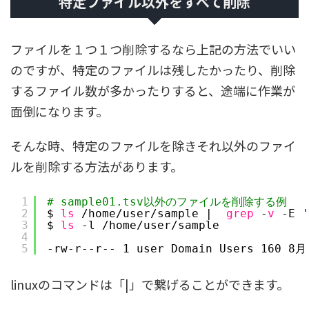
特定ファイル以外をすべて削除
ファイルを１つ１つ削除するなら上記の方法でいい
のですが、特定のファイルは残したかったり、削除
するファイル数が多かったりすると、途端に作業が
面倒になります。
そんな時、特定のファイルを除きそれ以外のファイ
ルを削除する方法があります。
1
# sample01.tsv以外のファイルを削除する例
2
$ 
ls
/home/user/sample
|  
grep
-
v
-E 
'
3
$ 
ls
-l 
/home/user/sample
4
5
-rw-r--r-- 1 user Domain Users 160 8月
linuxのコマンドは「|」で繋げることができます。